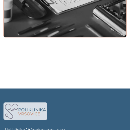
Poliklinika Vršovice spol. s r.o.